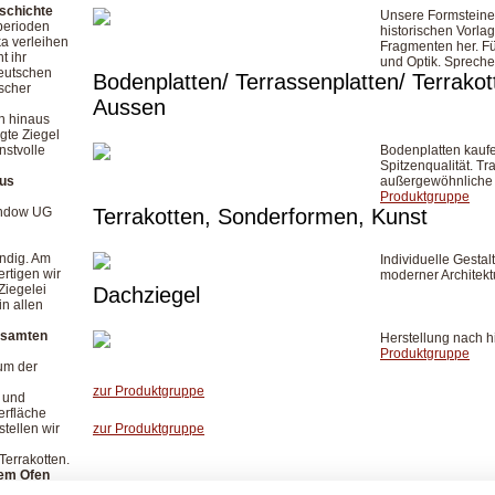
eschichte
Unsere Formsteine 
uperioden
historischen Vorla
a verleihen
Fragmenten her. Fü
t ihr
und Optik. Spreche
deutschen
Bodenplatten/ Terrassenplatten/ Terrakot
scher
Aussen
n hinaus
gte Ziegel
stvolle
Bodenplatten kaufe
Spitzenqualität. Tr
aus
außergewöhnliche 
Produktgruppe
indow UG
Terrakotten, Sonderformen, Kunst
endig. Am
Individuelle Gesta
ertigen wir
moderner Architek
Ziegelei
Dachziegel
in allen
esamten
Herstellung nach h
Produktgruppe
um der
zur Produktgruppe
 und
erfläche
tellen wir
zur Produktgruppe
errakotten.
nem Ofen