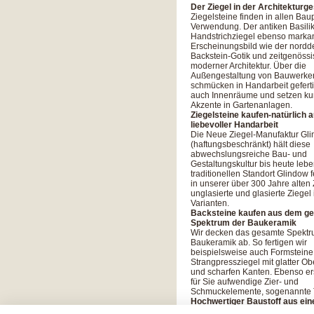
Der Ziegel in der Architekturg
Ziegelsteine finden in allen Ba
Verwendung. Der antiken Basilik
Handstrichziegel ebenso markan
Erscheinungsbild wie der nord
Backstein-Gotik und zeitgenössi
moderner Architektur. Über die
Außengestaltung von Bauwerke
schmücken in Handarbeit geferti
auch Innenräume und setzen kun
Akzente in Gartenanlagen.
Ziegelsteine kaufen-natürlich 
liebevoller Handarbeit
Die Neue Ziegel-Manufaktur Gl
(haftungsbeschränkt) hält diese
abwechslungsreiche Bau- und
Gestaltungskultur bis heute leb
traditionellen Standort Glindow f
in unserer über 300 Jahre alten 
unglasierte und glasierte Ziegel 
Varianten.
Backsteine kaufen aus dem g
Spektrum der Baukeramik
Wir decken das gesamte Spektr
Baukeramik ab. So fertigen wir
beispielsweise auch Formsteine
Strangpressziegel mit glatter Ob
und scharfen Kanten. Ebenso ers
für Sie aufwendige Zier- und
Schmuckelemente, sogenannte T
Hochwertiger Baustoff aus ei
von 1868