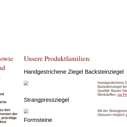
UFAKTUR
THEMEN
REFERENZEN
AKTUELLES
sowie
Unsere Produktfamilien:
nd
Handgestrichene Ziegel Backsteinziegel
n
Handgestrichene Zi
Backsteinziegel fert
Qualität. Bauen Si
und
Werkstoffen.
zur P
Strangpressziegel
iche
 zu den
Mit der Strangpres
ementen der
Glasuren möglich
e prächtige
Formsteine
ktur